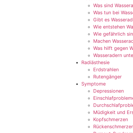
Was sind Wasser
Was tun bei Wass
Gibt es Wasserade
Wie entstehen Wa
Wie gefährlich s
Machen Wasserad
Was hilft gegen 
Wasseradern unte
Radiästhesie
Erdstrahlen
Rutengänger
Symptome
Depressionen
Einschlafproblem
Durchschlafprob
Müdigkeit und Er
Kopfschmerzen
Rückenschmerze