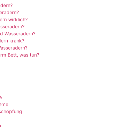
adern?
eradern?
rn wirklich?
sseradern?
ind Wasseradern?
ern krank?
Wasseradern?
rm Bett, was tun?
e
leme
schöpfung
n