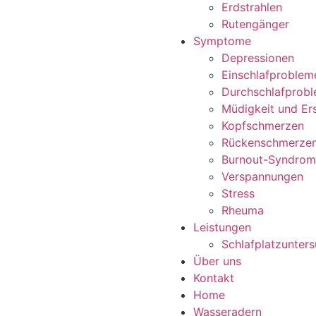
Erdstrahlen
Rutengänger
Symptome
Depressionen
Einschlafproblem
Durchschlafprob
Müdigkeit und Er
Kopfschmerzen
Rückenschmerze
Burnout-Syndrom
Verspannungen
Stress
Rheuma
Leistungen
Schlafplatzunter
Über uns
Kontakt
Home
Wasseradern