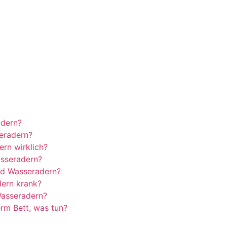
adern?
eradern?
rn wirklich?
sseradern?
ind Wasseradern?
ern krank?
Wasseradern?
rm Bett, was tun?